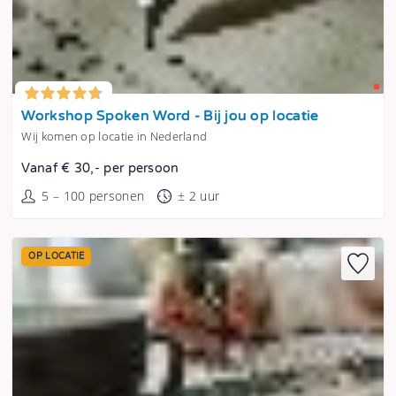
Tonen
Workshop Spoken Word - Bij jou op locatie
Wij komen op locatie in Nederland
Vanaf € 30,- per persoon
5 – 100 personen
± 2 uur
OP LOCATIE