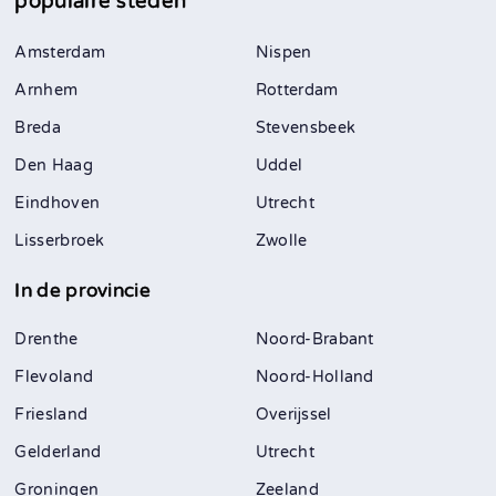
populaire steden
Amsterdam
Nispen
Arnhem
Rotterdam
Breda
Stevensbeek
Den Haag
Uddel
Eindhoven
Utrecht
Lisserbroek
Zwolle
In de provincie
Drenthe
Noord-Brabant
Flevoland
Noord-Holland
Friesland
Overijssel
Gelderland
Utrecht
Groningen
Zeeland