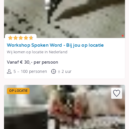
Tonen
Workshop Spoken Word - Bij jou op locatie
Wij komen op locatie in Nederland
Vanaf € 30,- per persoon
5 – 100 personen
± 2 uur
OP LOCATIE