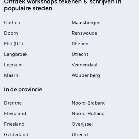
Ontdek workshops tekenen & schrijven in
populaire steden
Cothen
Maarsbergen
Doorn
Renswoude
Elst (UT)
Rhenen
Langbroek
Utrecht
Leersum
Veenendaal
Maarn
Woudenberg
In de provincie
Drenthe
Noord-Brabant
Flevoland
Noord-Holland
Friesland
Overijssel
Gelderland
Utrecht