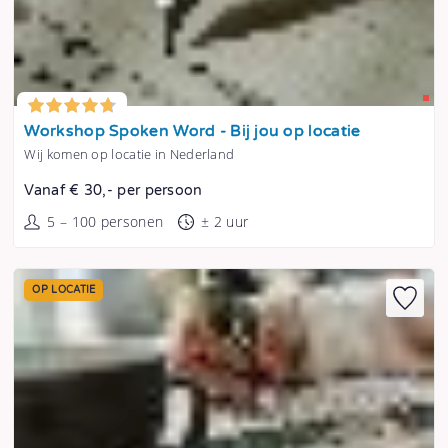
Tonen
Workshop Spoken Word - Bij jou op locatie
Wij komen op locatie in Nederland
Vanaf € 30,- per persoon
5 – 100 personen
± 2 uur
OP LOCATIE