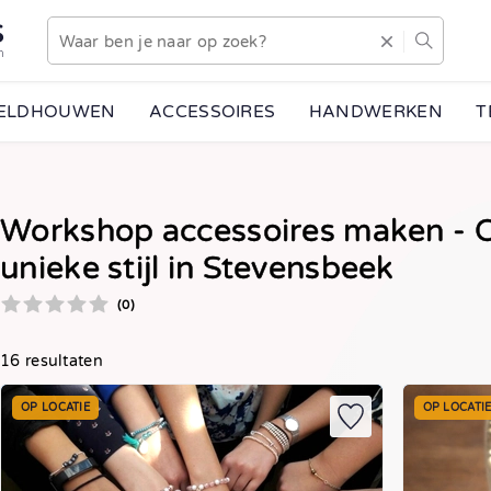
S
n
EELDHOUWEN
ACCESSOIRES
HANDWERKEN
T
Workshop accessoires maken - O
unieke stijl in Stevensbeek
(0)
16 resultaten
OP LOCATIE
OP LOCATI