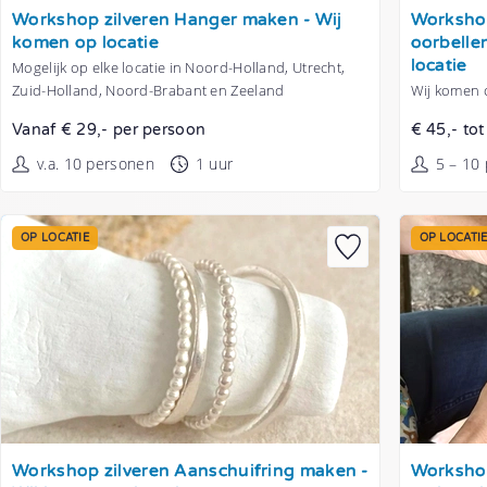
Tonen
Tonen
Workshop zilveren Hanger maken - Wij
Workshop
komen op locatie
oorbellen
locatie
Mogelijk op elke locatie in Noord-Holland, Utrecht,
Zuid-Holland, Noord-Brabant en Zeeland
Wij komen o
Vanaf € 29,- per persoon
€ 45,- to
v.a. 10 personen
1 uur
5 – 10
OP LOCATIE
OP LOCATI
Tonen
Tonen
Workshop zilveren Aanschuifring maken -
Workshop