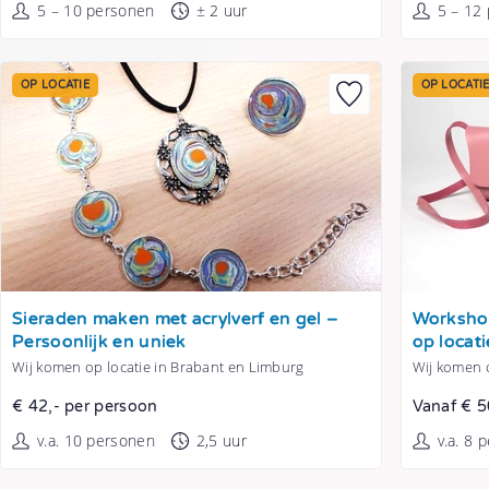
5 – 10 personen
± 2 uur
5 – 12
OP LOCATIE
OP LOCATI
Tonen
Tonen
Sieraden maken met acrylverf en gel –
Workshop
Persoonlijk en uniek
op locati
Wij komen op locatie in Brabant en Limburg
Wij komen o
€ 42,- per persoon
Vanaf € 5
v.a. 10 personen
2,5 uur
v.a. 8 