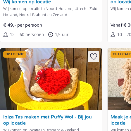
Wij komen op locatie
op locati
Wij komen op locatie in Noord-Holland, Utrecht, Zuid-
Wij komen o
Holland, Noord-Brabant en Zeeland
€ 49,- per persoon
Vanaf € 3
12 – 60 personen
1,5 uur
10 – 2
OP LOCATIE
OP LOCATI
Tonen
Tonen
Ibiza Tas maken met Puffy Wol - Bij jou
Maak je e
op locatie
locatie
Wij komen op locatie in Brabant & Zeeland
Wij komen o