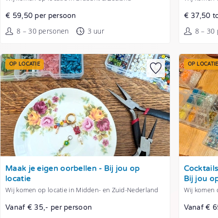
€ 59,50 per persoon
€ 37,50 t
8 – 30 personen
3 uur
8 – 30
OP LOCATIE
OP LOCATI
Tonen
Tonen
Maak je eigen oorbellen - Bij jou op
Cocktail
locatie
Bij jou o
Wij komen op locatie in Midden- en Zuid-Nederland
Wij komen 
Vanaf € 35,- per persoon
Vanaf € 6