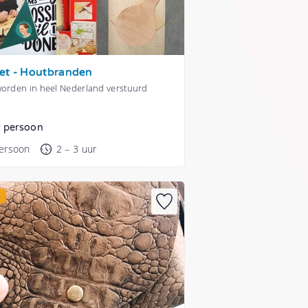
et - Houtbranden
worden in heel Nederland verstuurd
r persoon
persoon
2 – 3 uur
E