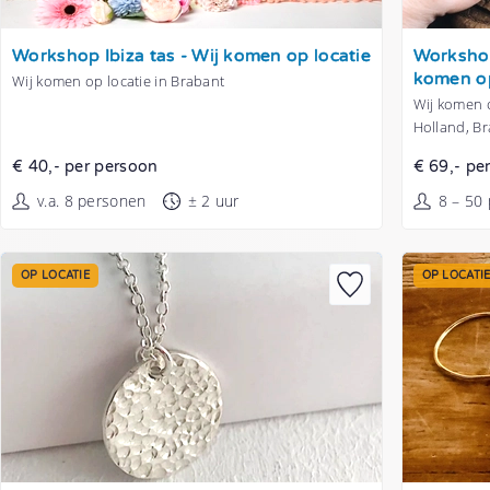
Tonen
Tonen
Workshop Ibiza tas - Wij komen op locatie
Workshop
komen op
Wij komen op locatie in Brabant
Wij komen o
Holland, B
€ 40,- per persoon
€ 69,- pe
v.a. 8 personen
± 2 uur
8 – 50
OP LOCATIE
OP LOCATI