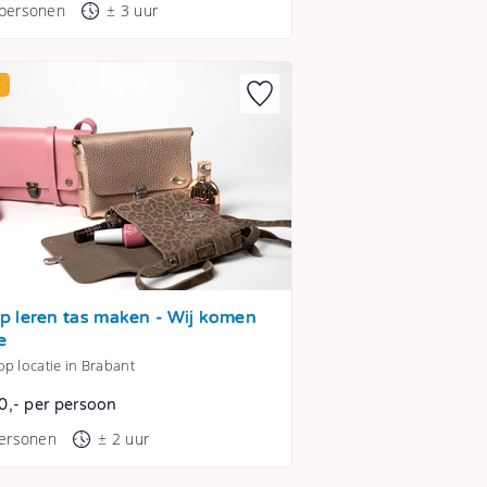
 personen
± 3 uur
E
 leren tas maken - Wij komen
e
p locatie in Brabant
0,- per persoon
personen
± 2 uur