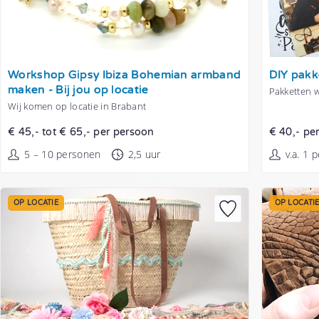
Tonen
Tonen
Workshop Gipsy Ibiza Bohemian armband
DIY pakk
maken - Bij jou op locatie
Pakketten 
Wij komen op locatie in Brabant
€ 45,- tot € 65,- per persoon
€ 40,- pe
5 – 10 personen
2,5 uur
v.a. 1 
OP LOCATIE
OP LOCATI