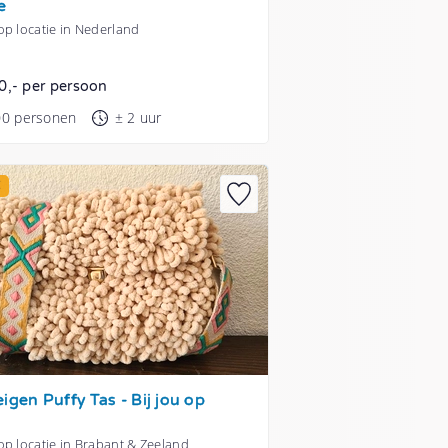
e
p locatie in Nederland
0,- per persoon
00 personen
± 2 uur
E
igen Puffy Tas - Bij jou op
p locatie in Brabant & Zeeland