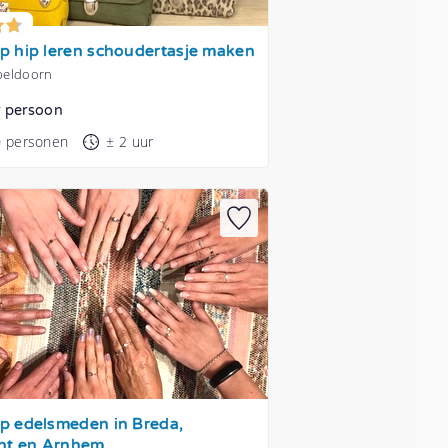
 hip leren schoudertasje maken
Apeldoorn
r persoon
0 personen
± 2 uur
 edelsmeden in Breda,
ht en Arnhem