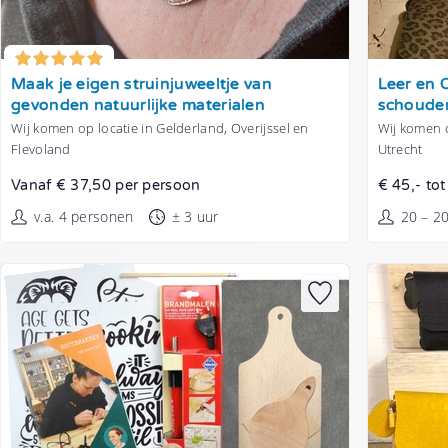
Tonen
Tonen
Maak je eigen struinjuweeltje van
Leer en 
gevonden natuurlijke materialen
schoude
Wij komen op locatie in Gelderland, Overijssel en
Wij komen o
Flevoland
Utrecht
Vanaf € 37,50 per persoon
€ 45,- to
v.a. 4 personen
± 3 uur
20 – 2