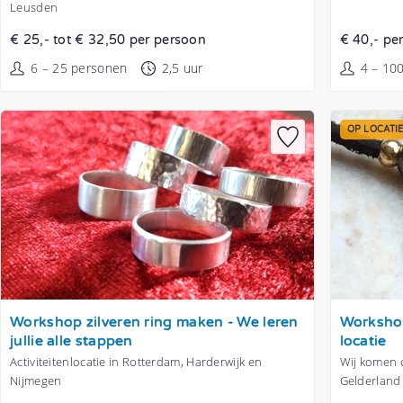
Leusden
€ 25,- tot € 32,50 per persoon
€ 40,- pe
6 – 25 personen
2,5 uur
4 – 10
OP LOCATI
Tonen
Tonen
Workshop zilveren ring maken - We leren
Workshop
jullie alle stappen
locatie
Activiteitenlocatie in Rotterdam, Harderwijk en
Wij komen o
Nijmegen
Gelderland