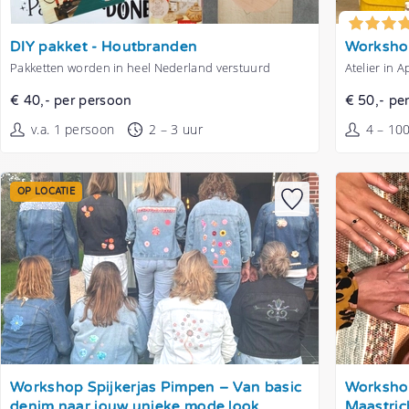
Tonen
Tonen
DIY pakket - Houtbranden
Workshop
Pakketten worden in heel Nederland verstuurd
Atelier in 
€ 40,- per persoon
€ 50,- pe
v.a. 1 persoon
2 – 3 uur
4 – 10
OP LOCATIE
Tonen
Tonen
Workshop Spijkerjas Pimpen – Van basic
Workshop
denim naar jouw unieke mode look
Maastric