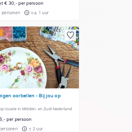
ot € 30,- per persoon
0 personen
v.a. 1 uur
E
igen oorbellen - Bij jou op
op locatie in Midden- en Zuid-Nederland
5,- per persoon
 personen
± 2 uur