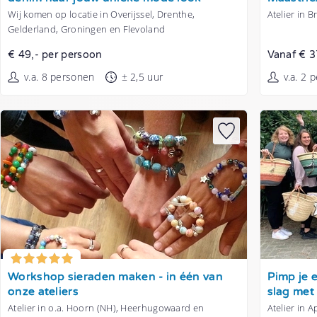
Wij komen op locatie in Overijssel, Drenthe,
Atelier in 
Gelderland, Groningen en Flevoland
€ 49,- per persoon
Vanaf € 3
v.a. 8 personen
± 2,5 uur
v.a. 2 
Tonen
Tonen
Workshop sieraden maken - in één van
Pimp je e
onze ateliers
slag met 
Atelier in o.a. Hoorn (NH), Heerhugowaard en
Atelier in 