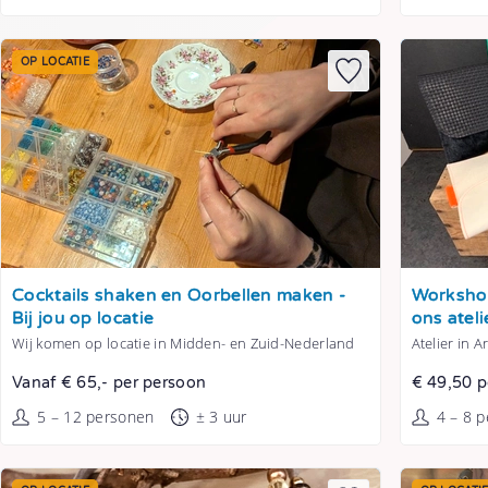
OP LOCATIE
Tonen
Tonen
Cocktails shaken en Oorbellen maken -
Workshop
Bij jou op locatie
ons atel
Wij komen op locatie in Midden- en Zuid-Nederland
Atelier in 
Vanaf € 65,- per persoon
€ 49,50 p
5 – 12 personen
± 3 uur
4 – 8 