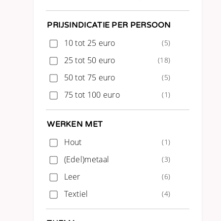
PRIJSINDICATIE PER PERSOON
10 tot 25 euro
(5)
25 tot 50 euro
(18)
50 tot 75 euro
(5)
75 tot 100 euro
(1)
WERKEN MET
Hout
(1)
(Edel)metaal
(3)
Leer
(6)
Textiel
(4)