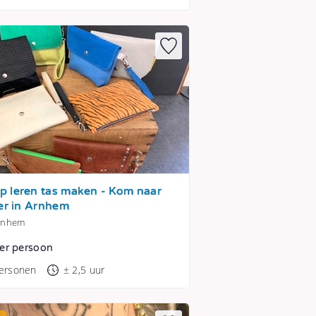
 leren tas maken - Kom naar
ier in Arnhem
Arnhem
er persoon
personen
± 2,5 uur