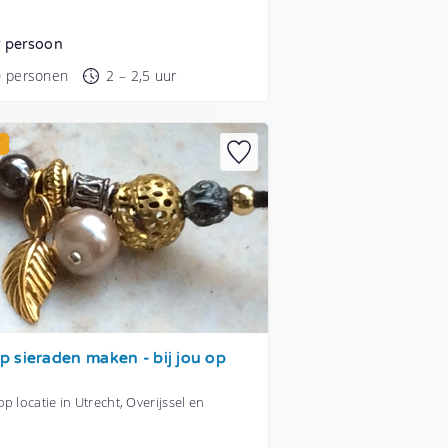
r persoon
0 personen
2 – 2,5 uur
E
 sieraden maken - bij jou op
p locatie in Utrecht, Overijssel en