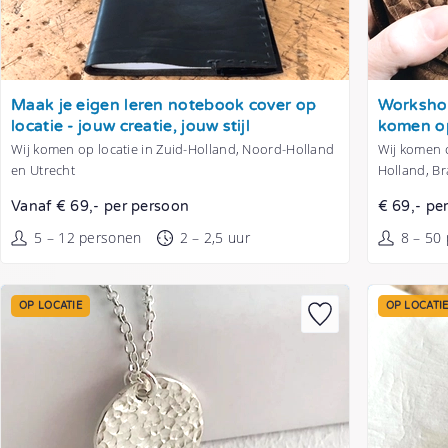
Tonen
Tonen
Maak je eigen leren notebook cover op
Workshop
locatie - jouw creatie, jouw stijl
komen op
Wij komen op locatie in Zuid-Holland, Noord-Holland
Wij komen o
en Utrecht
Holland, B
Vanaf € 69,- per persoon
€ 69,- pe
5 – 12 personen
2 – 2,5 uur
8 – 50
OP LOCATIE
OP LOCATI