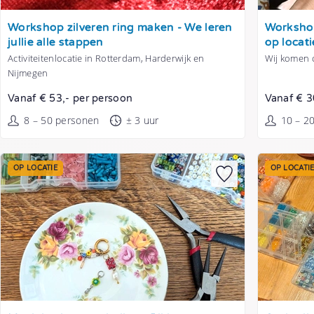
Tonen
Tonen
Workshop zilveren ring maken - We leren
Workshop
jullie alle stappen
op locati
Activiteitenlocatie in Rotterdam, Harderwijk en
Wij komen o
Nijmegen
Vanaf € 53,- per persoon
Vanaf € 3
8 – 50 personen
± 3 uur
10 – 2
OP LOCATIE
OP LOCATI
Tonen
Tonen