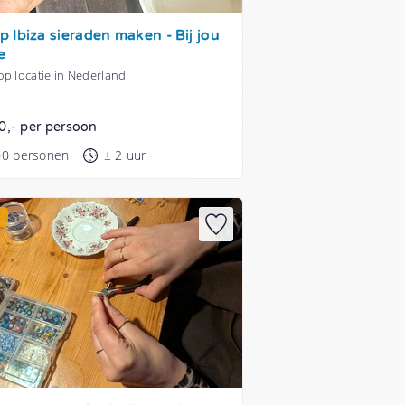
 Ibiza sieraden maken - Bij jou
e
p locatie in Nederland
0,- per persoon
00 personen
± 2 uur
E