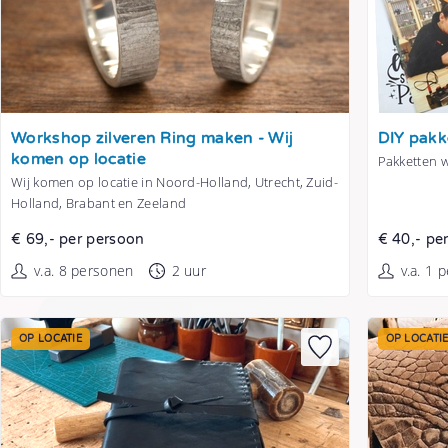
Tonen
Tonen
Workshop zilveren Ring maken - Wij
DIY pakk
komen op locatie
Pakketten 
Wij komen op locatie in Noord-Holland, Utrecht, Zuid-
Holland, Brabant en Zeeland
€ 69,- per persoon
€ 40,- pe
v.a. 8 personen
2 uur
v.a. 1 
OP LOCATIE
OP LOCATI