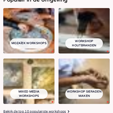
WORKSHOP
MOZAÏEK WORKSHOPS
HOUTBRANDEN
MIXED MEDIA
WORKSHOP SIERADEN
WORKSHOPS
MAKEN
Bekijk de top 10 populairste workshops