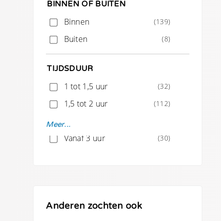
BINNEN OF BUITEN
Binnen
(139)
Buiten
(8)
TIJDSDUUR
1 tot 1,5 uur
(32)
1,5 tot 2 uur
(112)
Vanaf 2 uur
(121)
Meer...
Vanaf 3 uur
(30)
Meer dan 4 uur
(4)
Anderen zochten ook