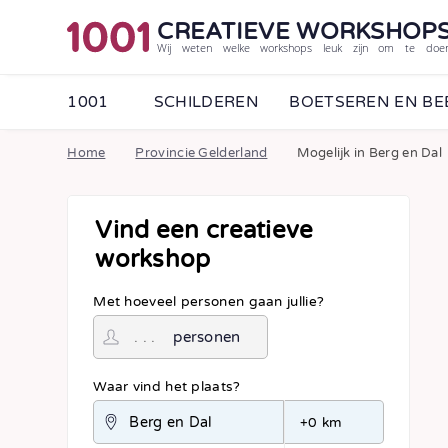
CREATIEVE WORKSHOP
Wij weten welke workshops leuk zijn om te doe
1001
SCHILDEREN
BOETSEREN EN B
Home
Provincie Gelderland
Mogelijk in Berg en Dal
Vind een creatieve
workshop
Met hoeveel personen gaan jullie?
personen
Waar vind het plaats?