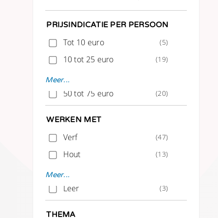
PRIJSINDICATIE PER PERSOON
Tot 10 euro
(5)
10 tot 25 euro
(19)
25 tot 50 euro
(127)
Meer...
50 tot 75 euro
(20)
75 tot 100 euro
(8)
WERKEN MET
Vanaf 100 euro
(5)
Verf
(47)
Hout
(13)
Glas
(1)
Meer...
Leer
(3)
Klei
(2)
THEMA