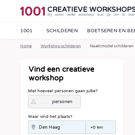
CREATIEVE WORKSHOP
Wij weten welke workshops leuk zijn om te doe
1001
SCHILDEREN
BOETSEREN EN B
Home
Workshop schilderen
Naaktmodel schilderen
Vind een creatieve
workshop
Met hoeveel personen gaan jullie?
personen
Waar vind het plaats?