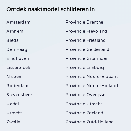
Ontdek naaktmodel schilderen in
Amsterdam
Drenthe
Arnhem
Flevoland
Breda
Friesland
Den Haag
Gelderland
Eindhoven
Groningen
Lisserbroek
Limburg
Nispen
Noord-Brabant
Rotterdam
Noord-Holland
Stevensbeek
Overijssel
Uddel
Utrecht
Utrecht
Zeeland
Zwolle
Zuid-Holland