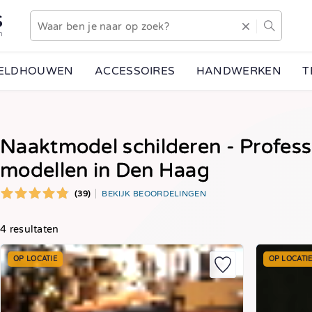
S
n
EELDHOUWEN
ACCESSOIRES
HANDWERKEN
T
Naaktmodel schilderen - Profess
modellen in Den Haag
(39)
BEKIJK BEOORDELINGEN
4 resultaten
OP LOCATIE
OP LOCATI