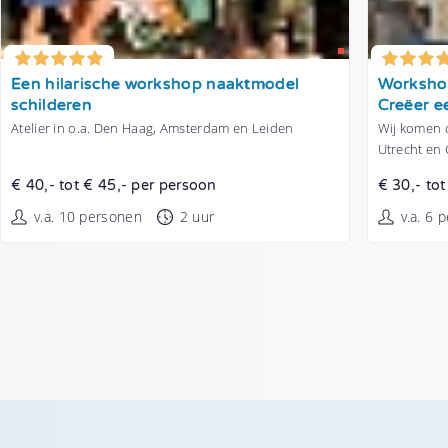
Tonen
Tonen
Een hilarische workshop naaktmodel
Workshop
schilderen
Creëer e
Atelier in o.a. Den Haag, Amsterdam en Leiden
Wij komen o
Utrecht en
€ 40,- tot € 45,- per persoon
€ 30,- to
v.a. 10 personen
2 uur
v.a. 6 