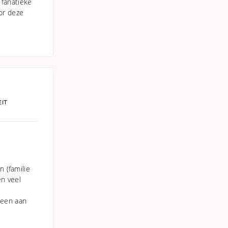
 fanatieke
oor deze
EIT
 (familie
en veel
reen aan