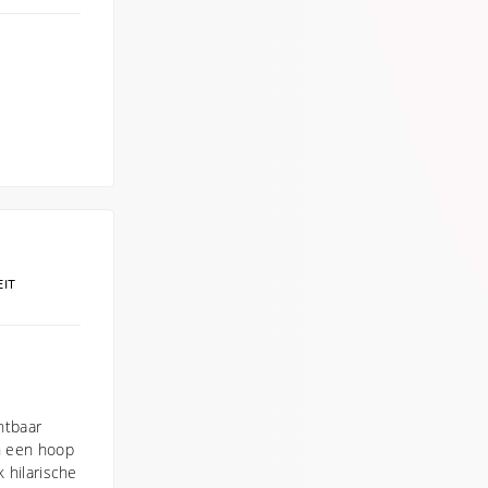
EIT
htbaar
an een hoop
k hilarische