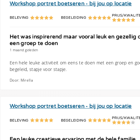
Workshop portret boetseren - bij jou op locatie
PRIJS/KWALIT
BELEVING
BEGELEIDING
Het was inspirerend maar vooral leuk en gezellig
een groep te doen
1 maand geleden
Een hele leuke activiteit om eens te doen met een groep en g
begeleid, stapje voor stapje.
Door: Mirella
Workshop portret boetseren - bij jou op locatie
PRIJS/KWALIT
BELEVING
BEGELEIDING
Een leuke creatieve ervaring met de hele familie