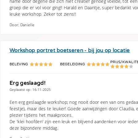
name door degene die zich niet creatief genoeg voelde, tot een
groep die er vol voor ging!! Harald en Daantje, super bedankt v
leuke workshop. Zeker tot ziens!!
Door: Danielle
Workshop portret boetseren - bij jou op locatie
PRIJS/KWALIT
BELEVING
BEGELEIDING
Erg geslaagd!
Geplaatst op: 16-11-2025
Een erg geslaagde workshop; nog nooit door een van ons gedaan
feestje), maar des te leuker! Goede aanwijzingen door Claudia, 
plezier tijdens het maakproces.
De 'klei hoofden' zijn een leuk en blijvend aandenken voor iede
deze bijzondere middag.