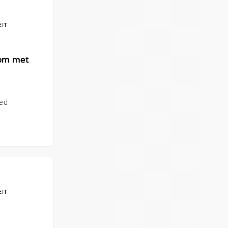
EIT
 om met
oed
EIT