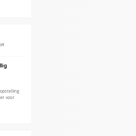
EIT
lig
opstelling
der voor