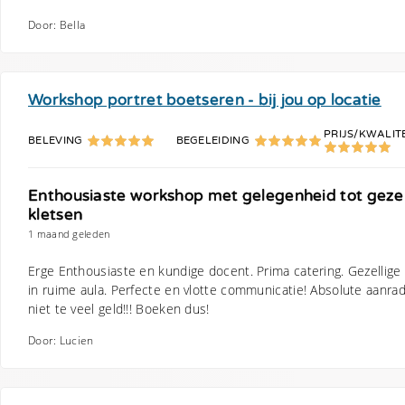
Door: Bella
Workshop portret boetseren - bij jou op locatie
PRIJS/KWALIT
BELEVING
BEGELEIDING
Enthousiaste workshop met gelegenheid tot gezel
kletsen
1 maand geleden
Erge Enthousiaste en kundige docent. Prima catering. Gezellige 
in ruime aula. Perfecte en vlotte communicatie! Absolute aanra
niet te veel geld!!! Boeken dus!
Door: Lucien