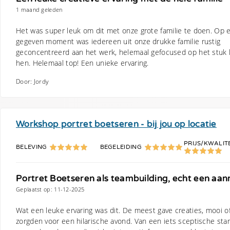
1 maand geleden
Het was super leuk om dit met onze grote familie te doen. Op 
gegeven moment was iedereen uit onze drukke familie rustig
geconcentreerd aan het werk, helemaal gefocused op het stuk k
hen. Helemaal top! Een unieke ervaring.
Door: Jordy
Workshop portret boetseren - bij jou op locatie
PRIJS/KWALIT
BELEVING
BEGELEIDING
Portret Boetseren als teambuilding, echt een aan
Geplaatst op: 11-12-2025
Wat een leuke ervaring was dit. De meest gave creaties, mooi of 
zorgden voor een hilarische avond. Van een iets sceptische star