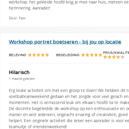
workshop. het gekleide hoofd krijg je mee naar huis, meteen ee
herinnering. Aanrader!
Door: Fam
Workshop portret boetseren - bij jou op locatie
PRIJS/KWALIT
BELEVING
BEGELEIDING
Hilarisch
1 maand geleden
Erg leuke activiteit om met een groep te doen! We hebben dit t
voetbalteamweekend gedaan en het zorgde voor veel gelach en 
momenten. Het is verrassend leuk om elkaars hoofd na te make
De docente begeleidde de workshop op een enthousiaste en 
manier en wist iedereen, ongeacht ervaring of creativiteit, goed
helpen. Een originele activiteit die zeker een aanrader is voor e
teamuitje of vriendenweekend!