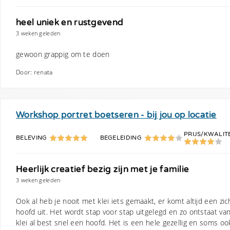
heel uniek en rustgevend
3 weken geleden
gewoon grappig om te doen
Door: renata
Workshop portret boetseren - bij jou op locatie
PRIJS/KWALIT
BELEVING
BEGELEIDING
Heerlijk creatief bezig zijn met je familie
3 weken geleden
Ook al heb je nooit met klei iets gemaakt, er komt altijd een zic
hoofd uit. Het wordt stap voor stap uitgelegd en zo ontstaat v
klei al best snel een hoofd. Het is een hele gezellig en soms oo