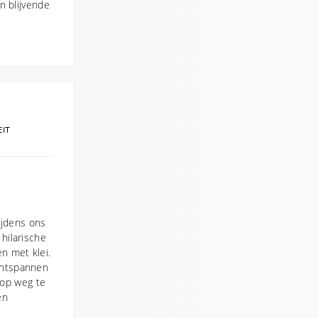
n blijvende
EIT
ijdens ons
hilarische
n met klei.
ontspannen
 op weg te
en