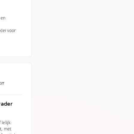
een
lei voor
EIT
rader
lelijk
t, met