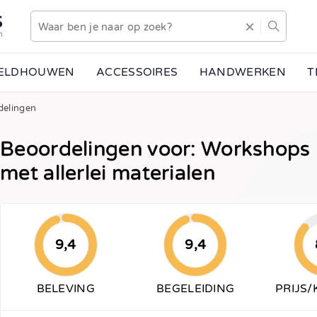
S
n
EELDHOUWEN
ACCESSOIRES
HANDWERKEN
T
delingen
Beoordelingen voor: Workshops
met allerlei materialen
9,4
9,4
BELEVING
BEGELEIDING
PRIJS/