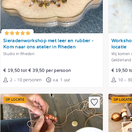
Tonen
Tonen
Sieradenworkshop met leer en rubber -
Workshop
Kom naar ons atelier in Rheden
locatie
Studio in Rheden
Wij komen o
Gelderland
€ 19,50 tot € 39,50 per persoon
€ 19,50 t
2 – 10 personen
v.a. 1 uur
10 – 3
OP LOCATIE
OP LOCATI