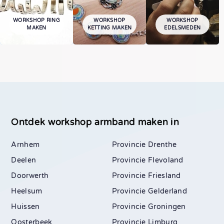
WORKSHOP RING
WORKSHOP
WORKSHOP
MAKEN
KETTING MAKEN
EDELSMEDEN
Ontdek workshop armband maken in
Arnhem
Drenthe
Deelen
Flevoland
Doorwerth
Friesland
Heelsum
Gelderland
Huissen
Groningen
Oosterbeek
Limburg