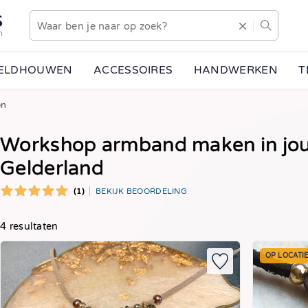
S
n
EELDHOUWEN
ACCESSOIRES
HANDWERKEN
T
en
Workshop armband maken in jouw 
Gelderland
(1)
BEKIJK BEOORDELING
4 resultaten
OP LOCATI