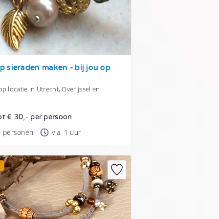
 sieraden maken - bij jou op
p locatie in Utrecht, Overijssel en
ot € 30,- per persoon
0 personen
v.a. 1 uur
E